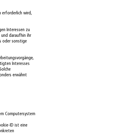
erforderlich wird,
gen Interessen zu
 und daraufhin ihr
s oder sonstige
arbeitungsvorgänge,
tigten Interesses
 Solche
sonders erwähnt
ihrem Computersystem
okie-ID ist eine
onkreten