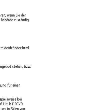
ren, wenn Sie der
e Behörde zuständig:
ern.de/de/index.html
angebot stehen, bzw.
gung für einen
ispielsweise bei
 I lit. b DSGVO.
twa in Fällen von