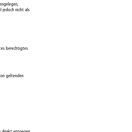
fengelegen,
 jedoch nicht als
tes berechtigtes
nion geltenden
n direkt entgegen.