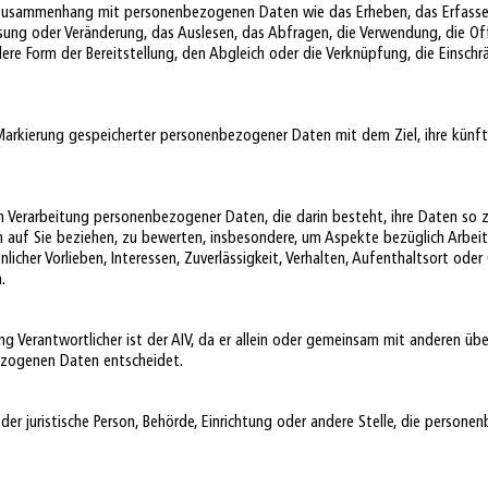
m Zusammenhang mit personenbezogenen Daten wie das Erheben, das Erfassen
sung oder Veränderung, das Auslesen, das Abfragen, die Verwendung, die O
ere Form der Bereitstellung, den Abgleich oder die Verknüpfung, die Einsch
 Markierung gespeicherter personenbezogener Daten mit dem Ziel, ihre künft
ten Verarbeitung personenbezogener Daten, die darin besteht, ihre Daten so
h auf Sie beziehen, zu bewerten, insbesondere, um Aspekte bezüglich Arbeit
nlicher Vorlieben, Interessen, Zuverlässigkeit, Verhalten, Aufenthaltsort ode
.
ung Verantwortlicher ist der AIV, da er allein oder gemeinsam mit anderen ü
bezogenen Daten entscheidet.
oder juristische Person, Behörde, Einrichtung oder andere Stelle, die person