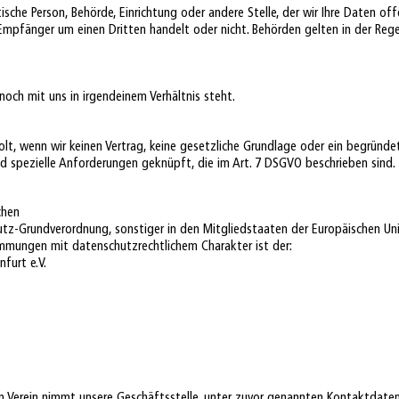
tische Person, Behörde, Einrichtung oder andere Stelle, der wir Ihre Daten of
mpfänger um einen Dritten handelt oder nicht. Behörden gelten in der Regel
noch mit uns in irgendeinem Verhältnis steht.
olt, wenn wir keinen Vertrag, keine gesetzliche Grundlage oder ein begründe
ind spezielle Anforderungen geknüpft, die im Art. 7 DSGVO beschrieben sind.
chen
utz-Grundverordnung, sonstiger in den Mitgliedstaaten der Europäischen U
mungen mit datenschutzrechtlichem Charakter ist der:
furt e.V.
n Verein nimmt unsere Geschäftsstelle, unter zuvor genannten Kontaktdate