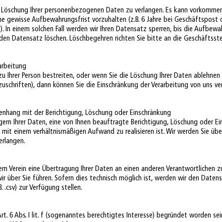
e Löschung Ihrer personenbezogenen Daten zu verlangen. Es kann vorkommen,
eine gewisse Aufbewahrungsfrist vorzuhalten (z.B. 6 Jahre bei Geschäftspost 
. In einem solchen Fall werden wir Ihren Datensatz sperren, bis die Aufbewa
en Datensatz löschen. Löschbegehren richten Sie bitte an die Geschäftsstell
arbeitung
zu Ihrer Person bestreiten, oder wenn Sie die Löschung Ihrer Daten ablehne
zuschriften), dann können Sie die Einschränkung der Verarbeitung von uns ve
enhang mit der Berichtigung, Löschung oder Einschränkung
gern Ihrer Daten, eine von Ihnen beauftragte Berichtigung, Löschung oder E
d mit einem verhältnismäßigen Aufwand zu realisieren ist. Wir werden Sie üb
erlangen.
em Verein eine Übertragung Ihrer Daten an einen anderen Verantwortlichen zu
ir über Sie führen. Sofern dies technisch möglich ist, werden wir den Daten
 .csv) zur Verfügung stellen.
rt. 6 Abs. I lit. f (sogenanntes berechtigtes Interesse) begründet worden se