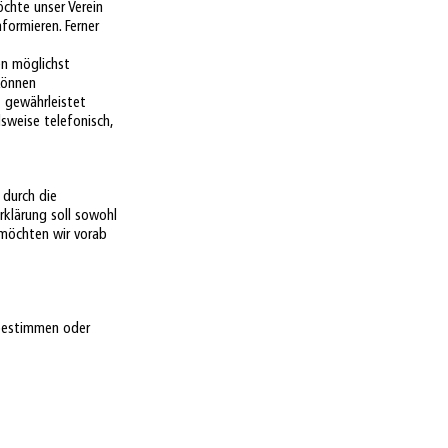
chte unser Verein
ormieren. Ferner
en möglichst
können
t gewährleistet
sweise telefonisch,
 durch die
klärung soll sowohl
, möchten wir vorab
 bestimmen oder