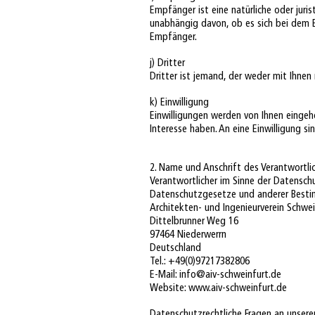
Empfänger ist eine natürliche oder juris
unabhängig davon, ob es sich bei dem E
Empfänger.
j) Dritter
Dritter ist jemand, der weder mit Ihnen 
k) Einwilligung
Einwilligungen werden von Ihnen eingeh
Interesse haben. An eine Einwilligung s
2. Name und Anschrift des Verantwortli
Verantwortlicher im Sinne der Datensch
Datenschutzgesetze und anderer Bestim
Architekten- und Ingenieurverein Schwein
Dittelbrunner Weg 16
97464 Niederwerrn
Deutschland
Tel.: +49(0)97217382806
E-Mail:
info@aiv-schweinfurt.de
Website:
www.aiv-schweinfurt.de
Datenschutzrechtliche Fragen an unsere