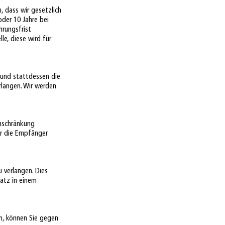
 dass wir gesetzlich
oder 10 Jahre bei
hrungsfrist
e, diese wird für
n und stattdessen die
rlangen. Wir werden
inschränkung
er die Empfänger
 verlangen. Dies
satz in einem
in, können Sie gegen