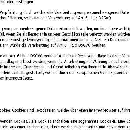
ten oder Leistungen.
en Verpflichtung durch welche eine Verarbeitung von personenbezogenen Daten 
cher Pflichten, so basiert die Verarbeitung auf Art. 6 I lit. c DSGVO.
tung von personenbezogenen Daten erforderlich werden, um ihre lebenswichti
all, wenn Sie als Besucher in unserer Geschäftsstelle verletzt werden würden
en oder sonstige lebenswichtige Informationen an einen Arzt, ein Krankenhau
ann würde die Verarbeitung auf Art. 6 I lit. d DSGVO beruhen.
 auf Art. 6 I lit. f DSGVO beruhen. Auf dieser Rechtsgrundlage basieren Ver
grundlagen erfasst werden, wenn die Verarbeitung zur Wahrung eines berech
 die Interessen, Grundrechte und Grundfreiheiten von Ihnen nicht überwiegen.
ondere deshalb gestattet, weil sie durch den Europäischen Gesetzgeber be
ser Internetpräsenz.
ookies. Cookies sind Textdateien, welche über einen Internetbrowser auf 
rwenden Cookies. Viele Cookies enthalten eine sogenannte Cookie-ID. Eine Co
steht aus einer Zeichenfolge, durch welche Internetseiten und Server dem k