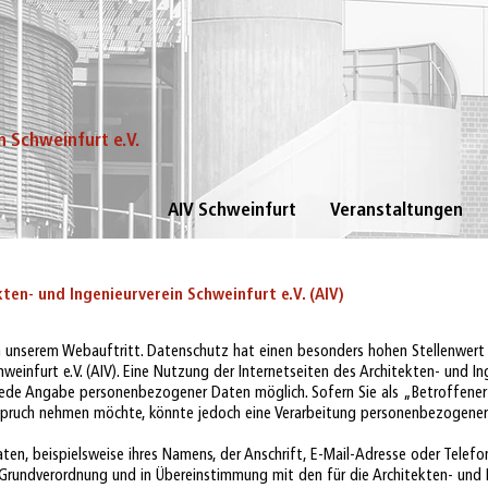
n Schweinfurt e.V.
AIV Schweinfurt
Veranstaltungen
en- und Ingenieurverein Schweinfurt e.V. (AIV)
 an unserem Webauftritt. Datenschutz hat einen besonders hohen Stellenwert
weinfurt e.V. (AIV). Eine Nutzung der Internetseiten des Architekten- und In
e jede Angabe personenbezogener Daten möglich. Sofern Sie als „Betroffene
Anspruch nehmen möchte, könnte jedoch eine Verarbeitung personenbezogener
en, beispielsweise ihres Namens, der Anschrift, E-Mail-Adresse oder Telef
Grundverordnung und in Übereinstimmung mit den für die Architekten- und I