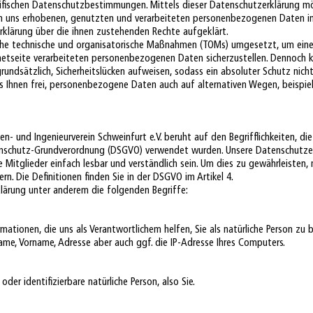
zifischen Datenschutzbestimmungen. Mittels dieser Datenschutzerklärung mö
n uns erhobenen, genutzten und verarbeiteten personenbezogenen Daten inf
rklärung über die ihnen zustehenden Rechte aufgeklärt.
eiche technische und organisatorische Maßnahmen (TOMs) umgesetzt, um ein
rnetseite verarbeiteten personenbezogenen Daten sicherzustellen. Dennoch 
undsätzlich, Sicherheitslücken aufweisen, sodass ein absoluter Schutz nich
 Ihnen frei, personenbezogene Daten auch auf alternativen Wegen, beispiel
- und Ingenieurverein Schweinfurt e.V. beruht auf den Begrifflichkeiten, die
enschutz-Grundverordnung (DSGVO) verwendet wurden. Unsere Datenschutzer
re Mitglieder einfach lesbar und verständlich sein. Um dies zu gewährleisten
ern. Die Definitionen finden Sie in der DSGVO im Artikel 4.
lärung unter anderem die folgenden Begriffe:
mationen, die uns als Verantwortlichem helfen, Sie als natürliche Person zu
ame, Vorname, Adresse aber auch ggf. die IP-Adresse Ihres Computers.
oder identifizierbare natürliche Person, also Sie.